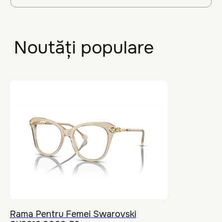
Alegeți lentilele
Premium Brands
Colecția Mondială 2025
Colecțiile noastre sunt completate
continuu cu produse noi.
Rama Pentru Femei Swarovski