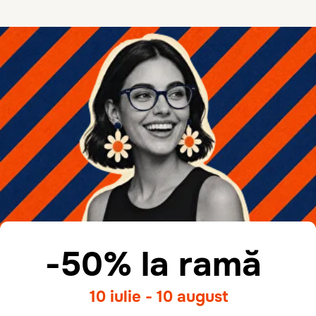
ramă + lentile + lucrarea meșterului.
Adresele Magazinelor
Lentile pentru rame
Ochelarii de soare
cu dioptrii
Ochelari pentru
Ochelari
calculator
pentru sport