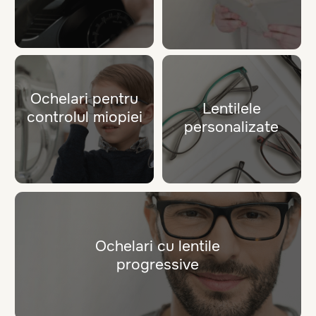
Ochelari de soare
Rama Lunii
Versace Sunglasses
Provocă soarele cu stil!
9290 MDL