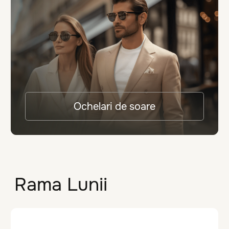
Accesați catalogul
Ochelari într-o oră
Datorită disponibilității abundente a
lentilelor de înaltă calitate și a
echipamentelor moderne, meșterii noștri
vă pot face ochelarii în doar 1 oră
conform prescripției dvs.
str. N. Dimo, 1/1 ↗
+373 67 24 00 00