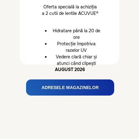
Oferta specială la achiziția
a 2 cutii de lentile ACUVUE®
Hidratare până la 20 de
ore
Protecție împotriva
razelor UV
Vedere clară chiar și
atunci când clipești
AUGUST 2026
ADRESELE MAGAZINELOR
-50% la ramă
10 iulie - 10 august
La Eurooptica beneficiezi de 50%
reducere la a doua ramă
, atunci când
plasezi două comenzi complete: