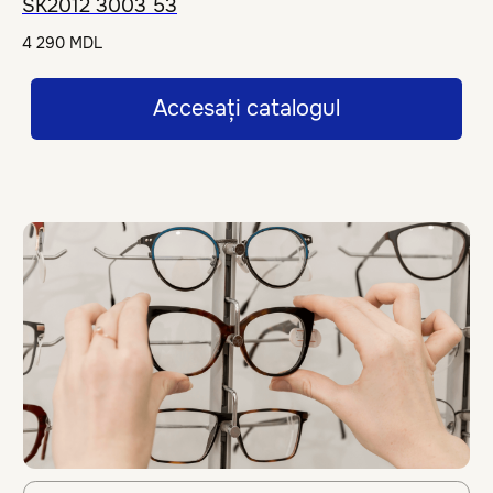
SK2012 3003 53
Mai mult despre Premium
4 290
MDL
Spa pentru ochelar
Serviciul nostru spa de ochelari, ca parte
a serviciului nostru gratuit de garanție,
permite ochelarilor dumneavoastră să
rămână în stare excelentă pe toată durata
vieții