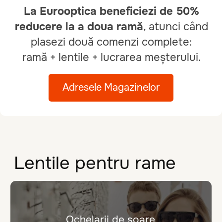
Ochelari pentru
Ochelari pentru
condus
citit
Ochelari pentru
Lentilele
controlul miopiei
personalizate
Ochelari cu lentile
progressive