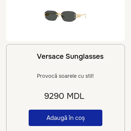
str. M. Eminescu, 48 ↗
+373 68 24 86 48
Lentile de contact
Aici veți găsi numai lentile de
înaltă calitate, cu o gamă largă de
dioptrii de la producători
mondiali. Consultanții noștri
calificati vă vor ajuta să alegeți
lentile care să se potrivească
nevoilor dumneavoastră.