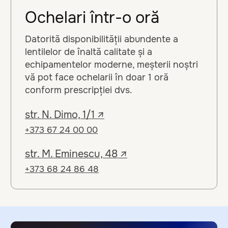
Mai mult
Diagnosticare
85%
dintre oameni poartă
ochelari care nu li se
potrivesc și chiar
dăunează. Aflați dacă
sunteți unul dintre ei.
Află mai multe
+373 67 24 00 00