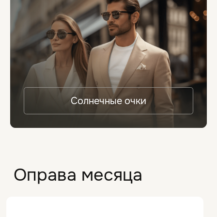
Перейти к каталогу
Очки за час
Благодаря широкому ассортименту
качественных линз и современному
оборудованию, наши мастера могут
изготовить ваши очки всего за 1 час
по вашему рецепту!
str. N. Dimo, 1/1 ↗
+373 67 24 00 00