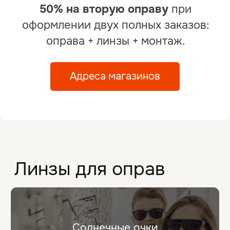
Очки для
Очки для
вождения
чтения
Очки для
Индивидуальные
контроля
линзы
миопии
Прогрессивные
очки