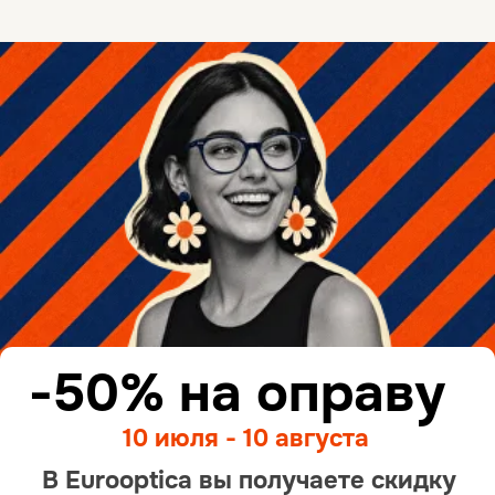
Адреса магазинов
Линзы для оправ
Солнечные очки
с диоптриями
Очки для
Очки для
компьютера
спорта