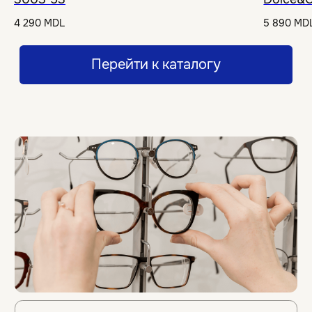
Подробнее о премиуме
4 290
MDL
5 890
MD
Спа для очков
Наш спа-сервис для очков в рамках
бесплатного гарантийного
обслуживания позволяет вашим очкам
оставаться в отличном состоянии на
протяжении всего срока службы