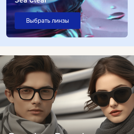
+373 67 24 00 00
str. M. Eminescu, 48 ↗
+373 68 24 86 48
bd. Decebal, 6 ↗
+373 67 21 11 12
bd. Ștefan cel mare, 132 ↗
+373 68 81 81 25
bd. Mircea cel Bătrîn, 7/1 ↗
+373 61 00 09 17
Медицинские оправы
Диагностика
Линзы для очков
Спа для очков