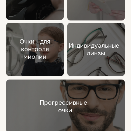
Солнечные очки
Оправа месяца
Versace Sunglasses
Брось вызов солнцу в стильных очках!
9290 MDL