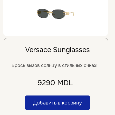
str. M. Eminescu, 48 ↗
+373 68 24 86 48
Контактные линзы
У нас вы найдете только
качественные линзы с широким
диапазоном диоптрий от
мировых производителей. Наши
профессиональные
консультанты помогут
подобрать линзы под ваши
потребности.