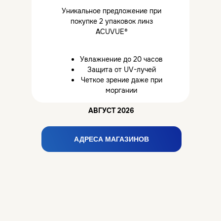
Уникальное предложение при
покупке 2 упаковок линз
ACUVUE®
Увлажнение до 20 часов
Защита от UV-лучей
Четкое зрение даже при
моргании
АВГУСТ 2026
АДРЕСА МАГАЗИНОВ
-50% на оправу
10 июля - 10 августа
В Eurooptica вы получаете скидку
50% на вторую оправу
при
оформлении двух полных заказов:
оправа + линзы + монтаж.