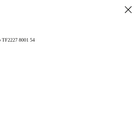
o TF2227 8001 54