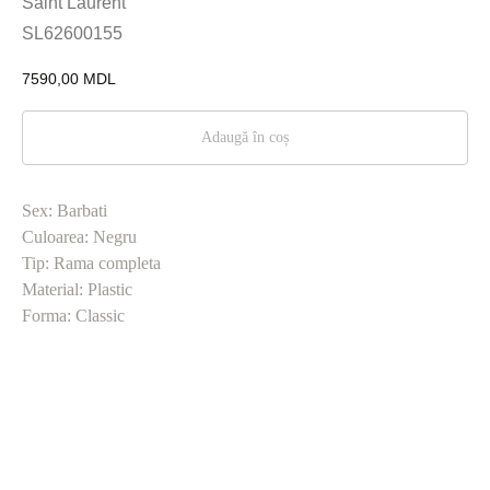
Saint Laurent
SL62600155
7590,00
MDL
Adaugă în coș
Sex: Barbati
Culoarea: Negru
Tip: Rama completa
Material: Plastic
Forma: Classic