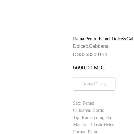
Rama Pentru Femei Dolce&Ga
Dolce&Gabbana
DG3363309154
5690,00
MDL
Adaugă în coș
Sex: Femei
Culoarea: Bordo
Tip: Rama completa
Material: Plastic+Metal
Forma: Panto